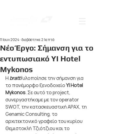
11 Ιουν 2024
διαβάστηκε 2 λεπτά
Νέο Έργο: Σήμανση για το
εντυπωσιακό YI Hotel
Mykonos
H 
bratti 
υλοποίησε την σήμανση για 
το πανέμορφο ξενοδοχείο 
YI Hotel 
Mykonos
. Σε αυτό το project, 
συνεργαστήκαμε με τον operator 
SWOT, την κατασκευαστική APAX, τη 
Genamic Consulting, το 
αρχιτεκτονικό γραφείο του κυρίου 
Θεμιστοκλή Τζιότζιου και το 