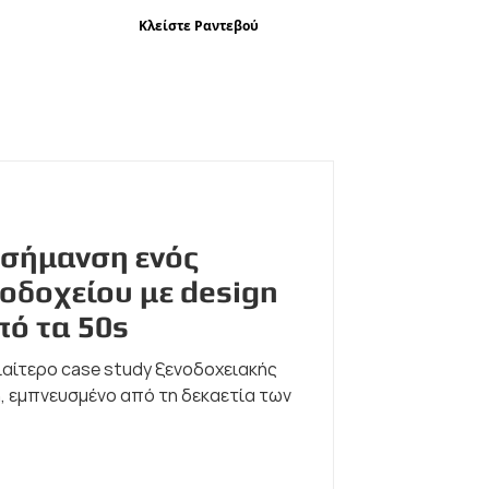
Κλείστε Ραντεβού
remium Υπηρεσίες Σήμανσης
Portfolio
Blog
Επικοινω
 σήμανση ενός
οδοχείου με design
πό τα 50s
διαίτερο case study ξενοδοχειακής
, εμπνευσμένο από τη δεκαετία των