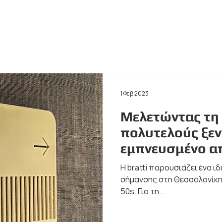
Αρχική
Η Εταιρεία
P
1 Φεβ 2023
Μελετώντας τη
πολυτελούς ξεν
εμπνευσμένο α
Η bratti παρουσιάζει ένα ι
σήμανσης στη Θεσσαλονίκη
50s. Για τη...