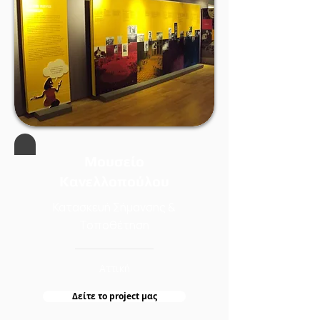
Μουσείο
Κανελλοπούλου
Κατασκευή Σήμανσης &
Τοποθέτηση
Αττική
Δείτε τo project μας