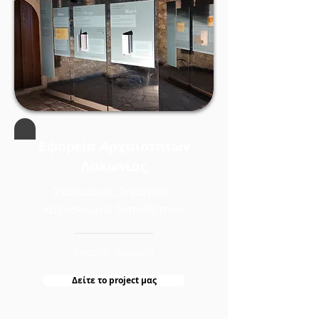
Εφορεία Αρχαιοτήτων
Λακωνίας
Σχεδιασμός Σήμανσης,
Κατασκευή & Τοποθέτηση
Σπάρτη, Λακωνία
Δείτε τo project μας