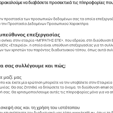
Παρακαλούμε να διαβάσετε προσεκτικά τις πληροφορίες που 
την προστασία των προσωπικών δεδομένων σας τα οποία επεξεργ
ια την Προστασία Δεδομένων Προσωπικού Χαρακτήρα.
ι υπεύθυνος επεξεργασίας
u
ανήκει στην εταιρία «ΜΠΡΑΤΗΣ ΕΠΕ», που εδρεύει στη διεύθυνση Β
ξής «Εταιρεία», η οποία είναι υπεύθυνη επεξεργασίας για τη συλλο
ν των χρηστών του παρόντος διαδικτυακού τόπου, όπως αυτά συλ
α σας συλλέγουμε και πώς;
ε μαζί μας
όπο και έχετε μία ερώτηση μπορείτε να την υποβάλετε στην Εταιρεί
νίας. Θα σας ζητηθεί να δηλώσετε το όνομα, τη διεύθυνση email σ
 σας. Θα χρησιμοποιήσουμε αυτές τις πληροφορίες μόνο για να α
ίσκεψή σας και τη χρήση του ιστότοπου​
ν επισκέπτεστε τον διαδικτυακό μας τόπο
www.bratti.eu
, όπως τη 