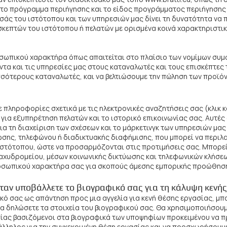
 το πρόγραμμα περιήγησης και το είδος προγράμματος περιήγησης ισ
σάς του ιστότοπου και των υπηρεσιών μας δίνει τη δυνατότητα να
επτών του ιστότοπου ή πελατών με ορισμένα κοινά χαρακτηριστικ
σωπικού χαρακτήρα όπως απαιτείται στο πλαίσιο των νομίμων συμ
α και τις υπηρεσίες μας στους καταναλωτές και τους επισκέπτες 
σότερους καταναλωτές, και να βελτιώσουμε την πώληση των προϊόν
πληροφορίες σχετικά με τις ηλεκτρονικές αναζητήσεις σας (κλικ κα
 για εξυπηρέτηση πελατών και το ιστορικό επικοινωνίας σας. Αυτές
α τη διαχείριση των σχέσεων και το μάρκετινγκ των υπηρεσιών μας 
ωσης, τηλεφώνου ή διαδικτυακής διαφήμισης, που μπορεί να περιλ
στότοπου, ώστε να προσαρμόζονται στις προτιμήσεις σας. Μπορείτ
ταχυδρομείου, μέσων κοινωνικής δικτύωσης και τηλεφωνικών κλήσεω
οσωπικού χαρακτήρα σας για σκοπούς άμεσης εμπορικής προώθησ
όταν υποβάλλετε το βιογραφικό σας για τη κάλυψη κενή
κό σας ως απάντηση προς μια αγγελία για κενή θέσης εργασίας, μπο
 να δηλώσετε τα στοιχεία του βιογραφικού σας. Θα χρησιμοποιήσου
σίας βασιζόμενοι στα βιογραφικά των υποψηφίων προκειμένου να π