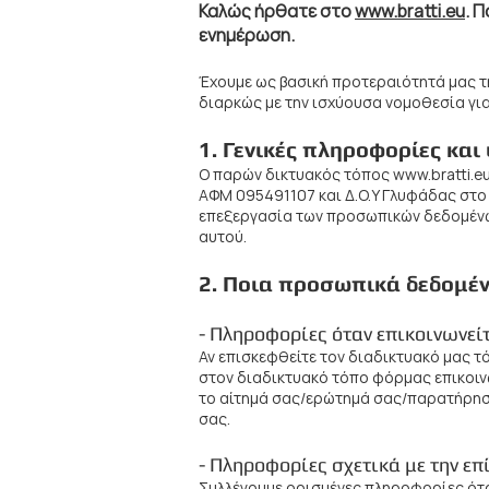
Καλώς ήρθατε στο
www.bratti.eu
. 
ενημέρωση.
Έχουμε ως βασική προτεραιότητά μας 
διαρκώς με την ισχύουσα νομοθεσία γ
1. Γενικές πληροφορίες κα
Ο παρών δικτυακός τόπος
www.bratti.e
ΑΦΜ 095491107 και Δ.Ο.Υ Γλυφάδας στο ε
επεξεργασία των προσωπικών δεδομένω
αυτού.
2. Ποια προσωπικ
ά δεδομέν
-
Πληροφορίες όταν επικοινωνείτ
Αν επισκεφθείτε τον διαδικτυακό μας τ
στον διαδικτυακό τόπο φόρμας επικοινω
το αίτημά σας/ερώτημά σας/παρατήρησή
σας.
- Πληροφορίες σχετικά με την επ
Συλλέγουμε ορισμένες πληροφορίες ότα