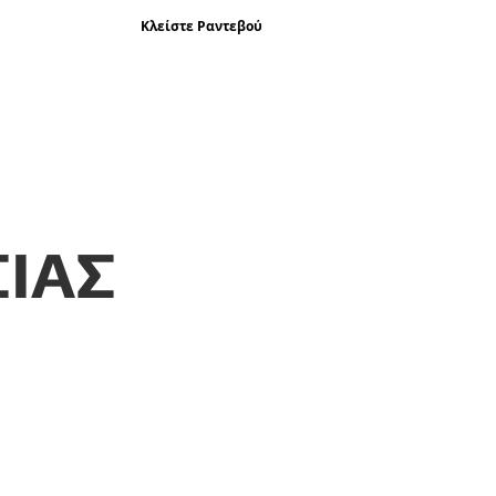
Κλείστε Ραντεβού
remium Υπηρεσίες Σήμανσης
Portfolio
Blog
Επικοινω
ΣΙΑΣ