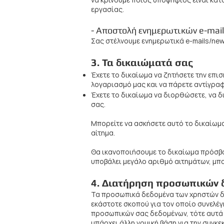
να κρίνουμε ποιος υποψήφιος είναι κατ
εργασίας.
- Αποστολή ενημερωτικών e-mail
Σας στέλνουμε ενημερωτικά e-mails/news
3. ​Τα δικαιώματά σας
Έχετε το δικαίωμα να ζητήσετε την επ
λογαριασμό μας και να πάρετε αντίγρα
Έχετε το δικαίωμα να διορθώσετε, να 
σας.
Μπορείτε να ασκήσετε αυτό το δικαίωμ
αίτημα.
Θα ικανοποιήσουμε το δικαίωμα πρόσβασ
υποβάλει μεγάλο αριθμό αιτημάτων, μπ
4. Διατήρηση προσωπικών 
Τα προσωπικά δεδομένα των χρηστών δια
εκάστοτε σκοπού για τον οποίο συνελέ
προσωπικών σας δεδομένων, τότε αυτά δ
υπάρχει άλλη νομική βάση για την συγκ