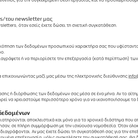
άλληλος για την συγκεκριμένη θέση εργασίας και να προσχωρήσουμ
s/του newsletter μας
letters, όταν εσείς έχετε δώσει τη σχετική συγκατάθεση.
ισκόπηση των δεδομένων προσωπικού χαρακτήρα σας που υφίσταντα
φο.
διαγράψετε ή να περιορίσετε την επεξεργασία (κατά περίπτωση) 
α επικοινωνώντας μαζί μας μέσω της ηλεκτρονικής διεύθυνσης
info
ης ή διόρθωσης των δεδομένων σας μέσα σε ένα μήνα. Αν το αίτημά
ορεί να χρειαστούμε περισσότερο χρόνο για να ικανοποιήσουμε τα 
δεδομένων
τηρούνται αποκλειστικά και μόνο για το χρονικό διάστημα που απ
γησαν, σε πλήρη συμμόρφωση με την ισχύουσα νομοθεσία. Όταν ολ
ιαγράφονται. Αν μας έχετε δώσει τη συγκατάθεσή σας για την επε
εκριμένη επεξεργασία, μόλις ανακαλέσετε την συγκατάθεσή σας, θ