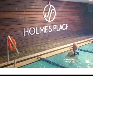
Αρχική
Η Εταιρεία
Premium Υπηρ
εσίες Σήμανσης
Blog