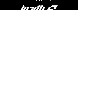
E-mail:
info@bratti.eu
Διεύθυνση
:
Βίκτωρος Ουγκώ 8, ΤΚ 16672 Βάρη
Αττική– Ελλάδα
Τηλέφωνο
:
+30 210 9656500
+30 210 8974496
Privacy Policy
|
Terms of Use
|
Cookie Policy
Copyright©: bratti | 2023