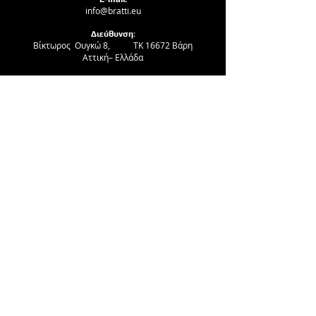
info@bratti.eu
Διεύθυνση
:
Βίκτωρος Ουγκώ 8, ΤΚ 16672 Βάρη
Αττική– Ελλάδα
Τηλέφωνο
:
+30 210 9656500
+30 210 8974496
Privacy Policy
|
Terms of Use
|
Cookie Policy
Copyright©: bratti | 2023