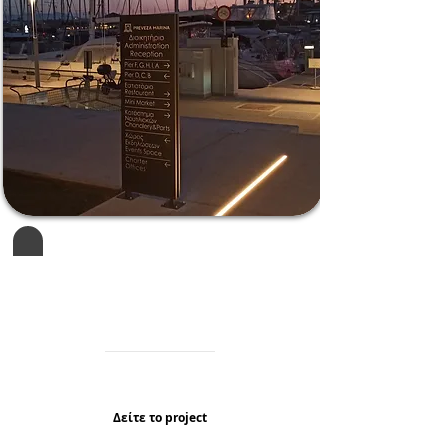
Μαρίνα Πρέβεζας
Μελέτη Σήμανσης, Κατασκευή &
Τοποθέτηση
Πρέβεζα
Δείτε τo project