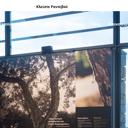
Κλείστε Ραντεβού
remium Υπηρεσίες Σήμανσης
Portfolio
Blog
Επικοινω