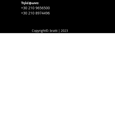
Τηλέφωνο
:
+30 210 9656500
+30 210 8974496
Copyright©: bratti | 2023