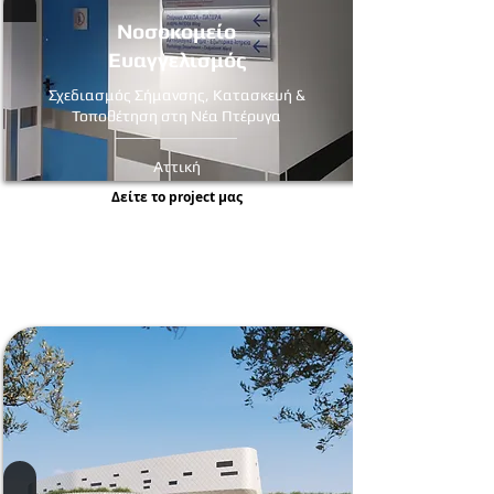
Νοσοκομείο
Ευαγγελισμός
Σχεδιασμός Σήμανσης, Κατασκευή &
Τοποθέτηση στη Νέα Πτέρυγα
Αττική
Δείτε τo project μας