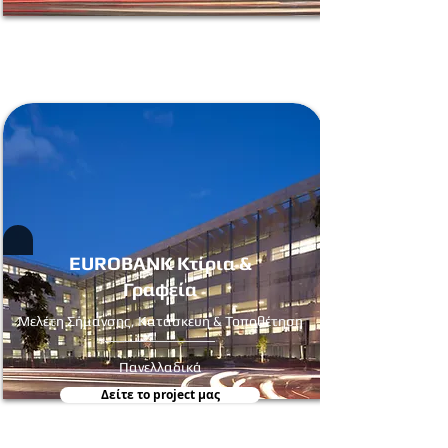
EUROBANK Κτίρια &
Γραφεία
Mελέτη Σήμανσης, Κατασκευή & Τοποθέτηση
Πανελλαδικά
Δείτε τo project μας