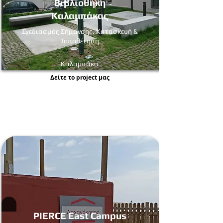
Βιβλιοθήκη
Καλαμπάκας
Σχεδιασμός Σήμανσης, Κατασκευή &
Τοποθέτηση
Καλαμπάκα
Δείτε τo project μας
PIERCE East Campus