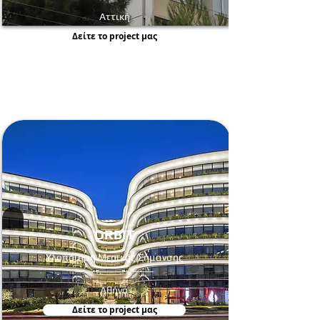
Αττική
Δείτε τo project μας
ORBIT
Υλοποίηση Μερικής Σήμανσης
Αθήνα
Δείτε τo project μας