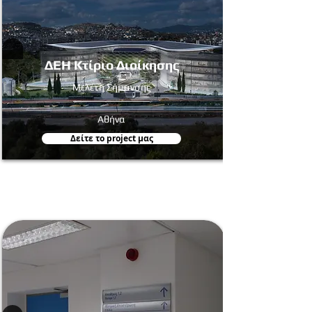
ΔΕΗ Κτίριο Διοίκησης
Μελέτη Σήμανσης
Αθήνα
Δείτε τo project μας