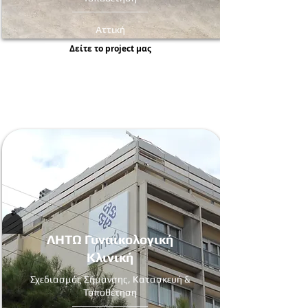
Αττική
Δείτε τo project μας
ΛΗΤΩ Γυναικολογική
Κλινική
Σχεδιασμός Σήμανσης, Κατασκευή &
Τοποθέτηση