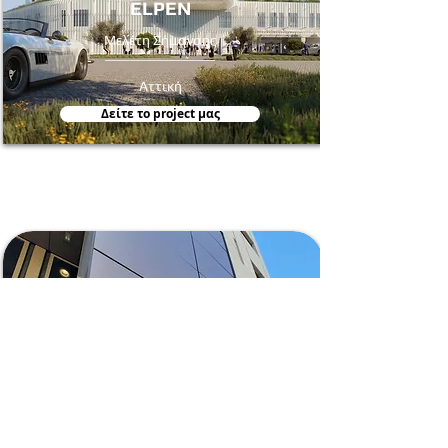
ELPEN
Μελέτη Σήμανσης
Αττική
Δείτε τo project μας
Diana Shipping
Κατασκευή & Τοποθέτηση