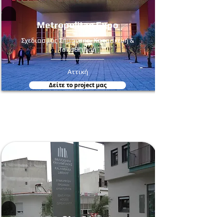
Metropolitan Expo
Σχεδιασμός Σήμανσης, Κατασκευή &
Τοποθέτηση
Αττική
Δείτε τo project μας