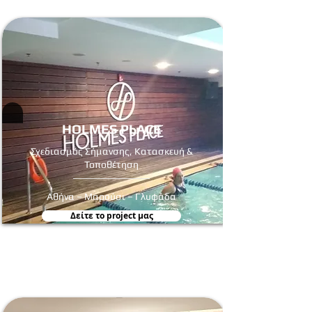
HOLMES PLACE
Σχεδιασμός Σήμανσης, Κατασκευή &
Τοποθέτηση
Αθήνα – Μαρούσι – Γλυφάδα
Δείτε τo project μας